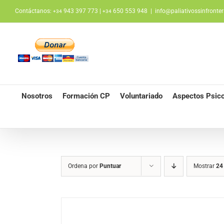
Saltar
Contáctanos:
943 397 773 |
650 553 948
|
info@paliativossinfronter
+34
+34
al
contenido
Nosotros
Formación CP
Voluntariado
Aspectos Psico
Ordena por
Puntuar
Mostrar
24