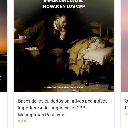
Bases de los cuidados paliativos pediátricos.
O
Importancia del hogar en los CPP –
f
Monografías Paliativas
0
0,00
€