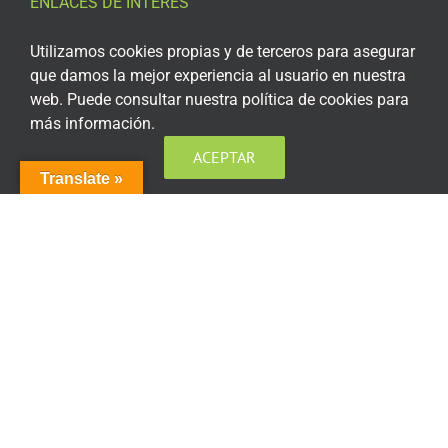
ENLACES DE INTERÉS
Aviso Legal
Utilizamos cookies propias y de terceros para asegurar
que damos la mejor experiencia al usuario en nuestra
Política de privacidad
web. Puede consultar nuestra política de cookies para
más información.
Política de privacidad Redes Sociales
ACEPTAR
Política de cookies
Translate »
Condiciones generales de contratación
Acceso plataforma de teleformación
ENCUÉNTRANOS EN LAS REDES SOCIALES