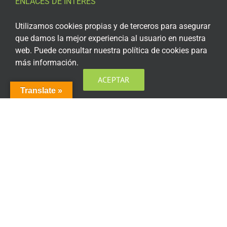
ENLACES DE INTERÉS
Aviso Legal
Utilizamos cookies propias y de terceros para asegurar
que damos la mejor experiencia al usuario en nuestra
Política de privacidad
web. Puede consultar nuestra política de cookies para
más información.
Política de privacidad Redes Sociales
ACEPTAR
Política de cookies
Translate »
Condiciones generales de contratación
Acceso plataforma de teleformación
ENCUÉNTRANOS EN LAS REDES SOCIALES