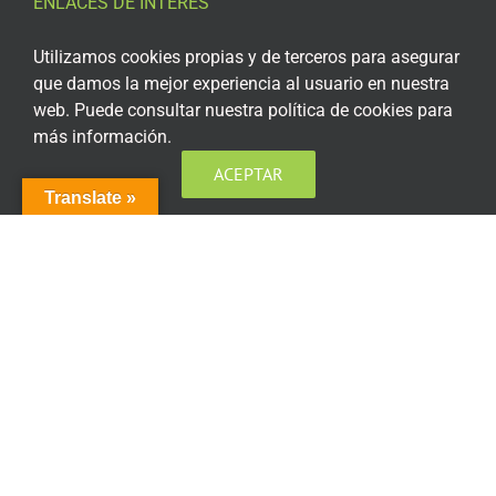
ENLACES DE INTERÉS
Aviso Legal
Utilizamos cookies propias y de terceros para asegurar
que damos la mejor experiencia al usuario en nuestra
Política de privacidad
web. Puede consultar nuestra política de cookies para
más información.
Política de privacidad Redes Sociales
ACEPTAR
Política de cookies
Translate »
Condiciones generales de contratación
Acceso plataforma de teleformación
ENCUÉNTRANOS EN LAS REDES SOCIALES