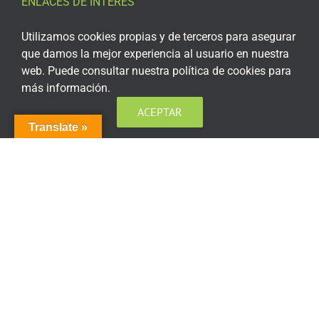
ENLACES DE INTERÉS
Aviso Legal
Utilizamos cookies propias y de terceros para asegurar
que damos la mejor experiencia al usuario en nuestra
Política de privacidad
web. Puede consultar nuestra política de cookies para
más información.
Política de privacidad Redes Sociales
ACEPTAR
Política de cookies
Translate »
Condiciones generales de contratación
Acceso plataforma de teleformación
ENCUÉNTRANOS EN LAS REDES SOCIALES