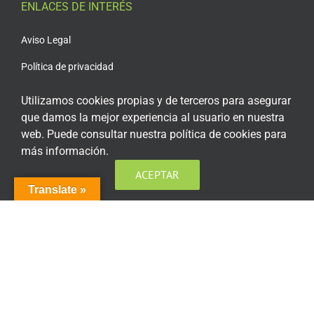
ENLACES DE INTERÉS
Aviso Legal
Política de privacidad
Política de privacidad Redes Sociales
Utilizamos cookies propias y de terceros para asegurar
que damos la mejor experiencia al usuario en nuestra
Política de cookies
web. Puede consultar nuestra política de cookies para
Condiciones generales de contratación
más información.
Acceso plataforma de teleformación
ACEPTAR
Translate »
ENCUÉNTRANOS EN LAS REDES SOCIALES