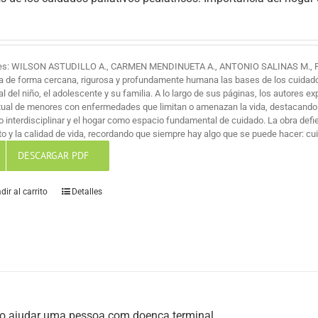
es: WILSON ASTUDILLO A., CARMEN MENDINUETA A., ANTONIO SALINAS M., 
a de forma cercana, rigurosa y profundamente humana las bases de los cuidados 
al del niño, el adolescente y su familia. A lo largo de sus páginas, los autores ex
itual de menores con enfermedades que limitan o amenazan la vida, destacando
jo interdisciplinar y el hogar como espacio fundamental de cuidado. La obra def
o y la calidad de vida, recordando que siempre hay algo que se puede hacer: cuid
DESCARGAR PDF
dir al carrito
Detalles
 ajudar uma pessoa com doença terminal