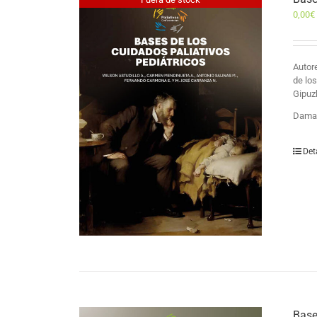
0,00
€
Auto
de lo
Gipuz
Damas
Det
Base