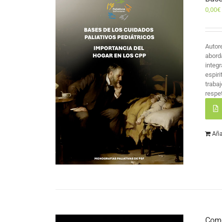
0,00
€
Autor
abord
integr
espir
traba
respet
Aña
Como