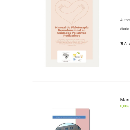
Autor
diari
Aña
Manu
0,00
€