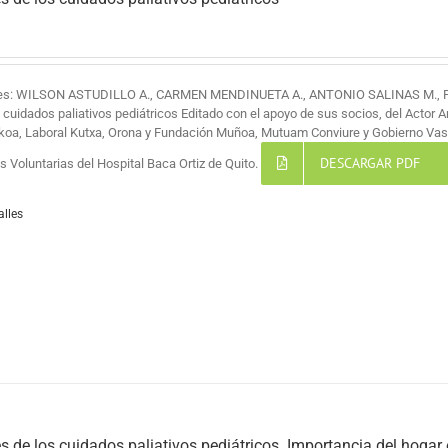
res: WILSON ASTUDILLO A., CARMEN MENDINUETA A., ANTONIO SALINAS M.,
s cuidados paliativos pediátricos Editado con el apoyo de sus socios, del Actor 
koa, Laboral Kutxa, Orona y Fundación Muñoa, Mutuam Conviure y Gobierno Vas
DESCARGAR PDF
 Voluntarias del Hospital Baca Ortiz de Quito.
alles
s de los cuidados paliativos pediátricos. Importancia del hogar