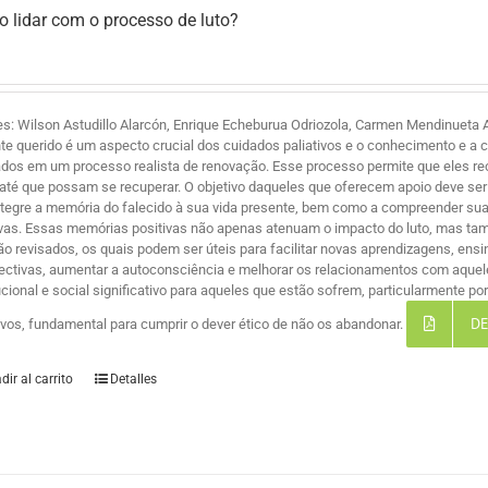
 lidar com o processo de luto?
es: Wilson Astudillo Alarcón, Enrique Echeburua Odriozola, Carmen Mendinueta A
te querido é um aspecto crucial dos cuidados paliativos e o conhecimento e a 
ados em um processo realista de renovação. Esse processo permite que eles r
 até que possam se recuperar. O objetivo daqueles que oferecem apoio deve ser 
ntegre a memória do falecido à sua vida presente, bem como a compreender suas
ivas. Essas memórias positivas não apenas atenuam o impacto do luto, mas ta
são revisados, os quais podem ser úteis para facilitar novas aprendizagens, ensi
ectivas, aumentar a autoconsciência e melhorar os relacionamentos com aque
tucional e social significativo para aqueles que estão sofrem, particularmente 
DE
tivos, fundamental para cumprir o dever ético de não os abandonar.
dir al carrito
Detalles