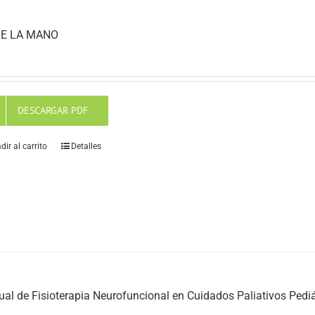
E LA MANO
DESCARGAR PDF
dir al carrito
Detalles
al de Fisioterapia Neurofuncional en Cuidados Paliativos Pediá