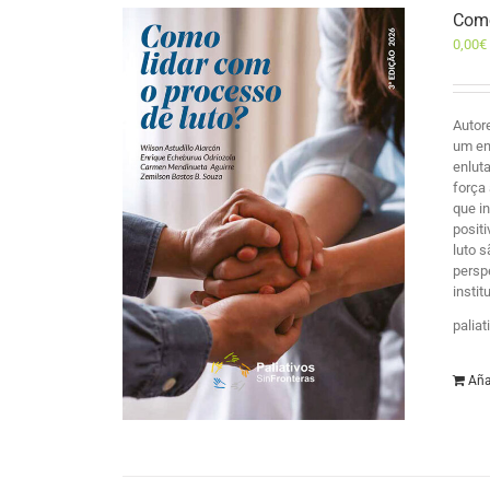
Como
0,00
€
Autor
um en
enlut
força
que i
posit
luto 
persp
insti
palia
Aña