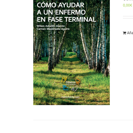
0,00
€
Aña