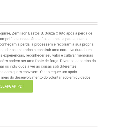
guirre, Zemilson Bastos B. Souza O luto após a perda de
competência nessa área são essenciais para apoiar os
econheçam a perda, a processem e recorram a sua própria
ajudar os enlutados a construir uma narrativa duradoura
 experiências, reconhecer seu valor e cultivar memórias
mbém podem ser uma fonte de força. Diversos aspectos do
nar os indivíduos a ver as coisas sob diferentes
les com quem convivem. O luto requer um apoio
por meio do desenvolvimento do voluntariado em cuidados
SCARGAR PDF