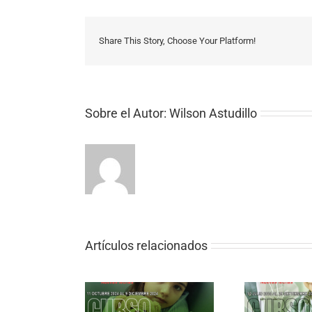
Share This Story, Choose Your Platform!
Sobre el Autor:
Wilson Astudillo
Artículos relacionados
CUIDADOS PALIATIVOS
SO ONLINE DE
EN EL CÁNCER DEL NIÑO