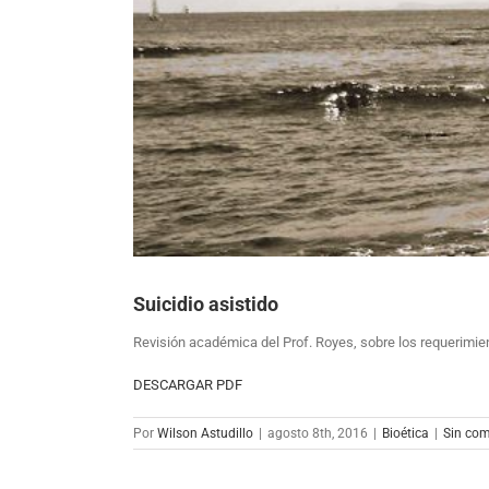
más
grande
Suicidio asistido
Revisión académica del Prof. Royes, sobre los requerimien
DESCARGAR PDF
Por
Wilson Astudillo
|
agosto 8th, 2016
|
Bioética
|
Sin com