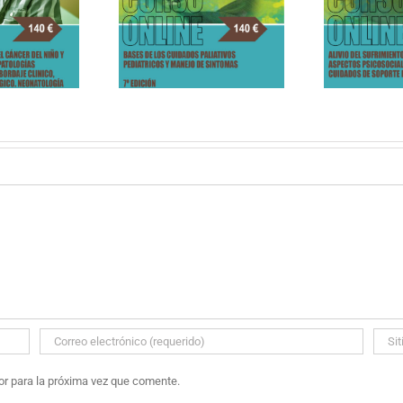
PALIATIVOS SIN
BASES DE LOS
FRONTERAS «ALIVIO
As
ADOS PALIATIVOS
DEL SUFRIMIENTO,
tra
ATRICOS Y MANEJO
BIOÉTICA Y ASPECTOS
DE SINTOMAS
PSICOSOCIALES EN LOS
CUIDADOS DE SOPORTE
PEDIÁTRICO»
or para la próxima vez que comente.