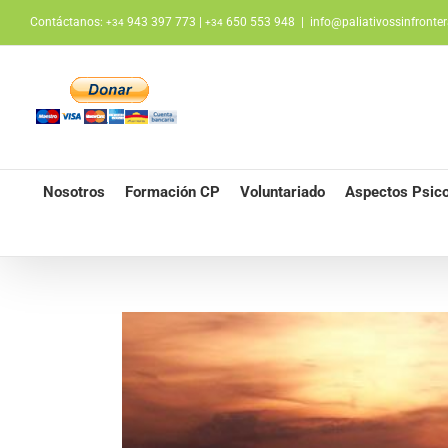
Saltar
Contáctanos:
943 397 773 |
650 553 948
|
info@paliativossinfronter
+34
+34
al
contenido
Nosotros
Formación CP
Voluntariado
Aspectos Psico