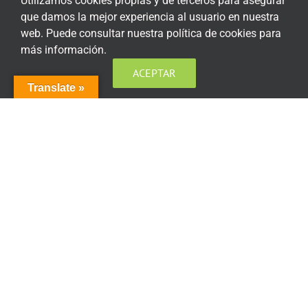
Utilizamos cookies propias y de terceros para asegurar
Condiciones generales de contratación
que damos la mejor experiencia al usuario en nuestra
web. Puede consultar nuestra política de cookies para
Acceso plataforma de teleformación
más información.
ACEPTAR
Translate »
ENCUÉNTRANOS EN LAS REDES SOCIALES