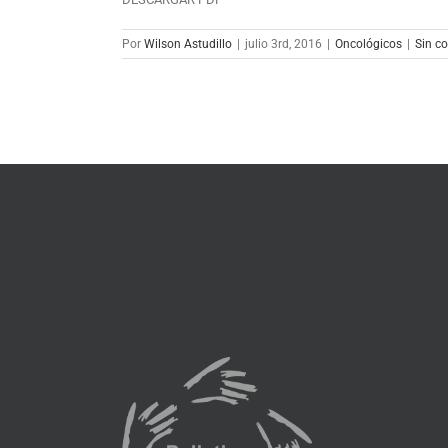
Por
Wilson Astudillo
|
julio 3rd, 2016
|
Oncológicos
|
Sin c