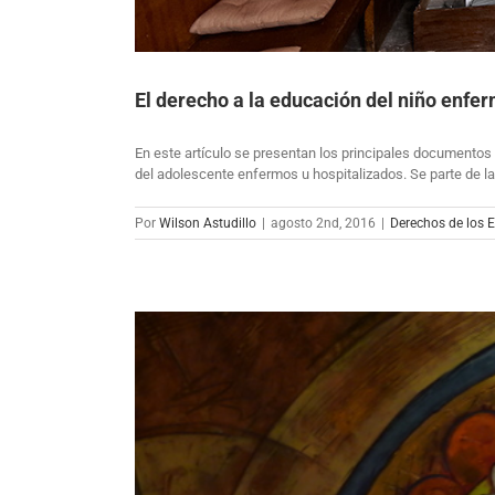
El derecho a la educación del niño enfer
En este artículo se presentan los principales documentos y
del adolescente enfermos u hospitalizados. Se parte de la
Por
Wilson Astudillo
|
agosto 2nd, 2016
|
Derechos de los 