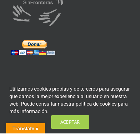
ENLACES DE INTERÉS
Utilizamos cookies propias y de terceros para asegurar
que damos la mejor experiencia al usuario en nuestra
Aviso Legal
web. Puede consultar nuestra política de cookies para
Política de privacidad
más información.
ACEPTAR
Política de privacidad Redes Sociales
Translate »
Política de cookies