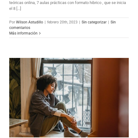
teóricas onlina, 7 aulas prácticas con formato hibrico , que se inicia
el 8 [...]
Por
Wilson Astudillo
|
febrero 20th, 2023
|
Sin categorizar
|
Sin
comentarios
Más información