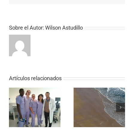
Sobre el Autor:
Wilson Astudillo
Artículos relacionados
od
Integrating palliative
Quality standards for
a
care into national
Palliative care in AFCA
policies