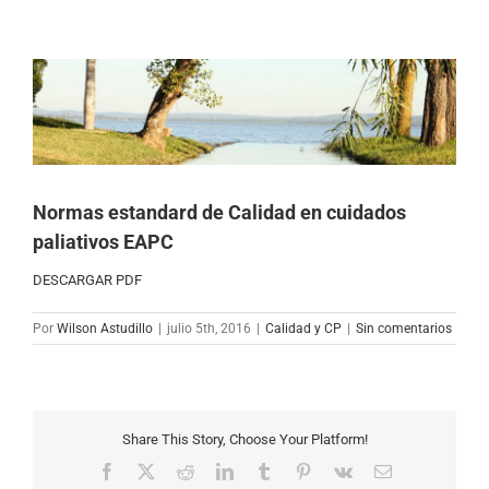
Ver
imagen
más
grande
Normas estandard de Calidad en cuidados
paliativos EAPC
DESCARGAR PDF
Por
Wilson Astudillo
|
julio 5th, 2016
|
Calidad y CP
|
Sin comentarios
Share This Story, Choose Your Platform!
Facebook
X
Reddit
LinkedIn
Tumblr
Pinterest
Vk
Correo
electrónico