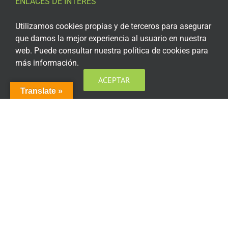
ENLACES DE INTERÉS
Aviso Legal
Utilizamos cookies propias y de terceros para asegurar
que damos la mejor experiencia al usuario en nuestra
Política de privacidad
web. Puede consultar nuestra política de cookies para
más información.
Política de privacidad Redes Sociales
ACEPTAR
Política de cookies
Translate »
Condiciones generales de contratación
Acceso plataforma de teleformación
ENCUÉNTRANOS EN LAS REDES SOCIALES