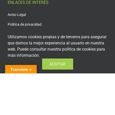
ENLACES DE INTERÉS
Aviso Legal
Política de privacidad
Política de privacidad Redes Sociales
Utilizamos cookies propias y de terceros para asegurar
que damos la mejor experiencia al usuario en nuestra
Política de cookies
web. Puede consultar nuestra política de cookies para
Condiciones generales de contratación
más información.
Acceso plataforma de teleformación
ACEPTAR
Translate »
ENCUÉNTRANOS EN LAS REDES SOCIALES