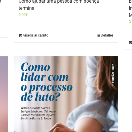
s
Como ajudar uma pessoa com doença
B
terminal
I
0,00
€
M
0
Añadir al carrito
Detalles