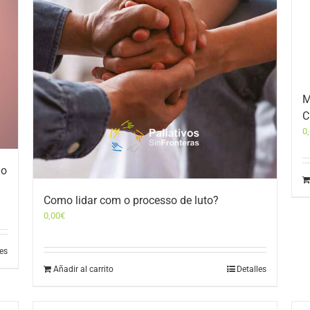
M
C
0
 o
Como lidar com o processo de luto?
0,00
€
les
Añadir al carrito
Detalles