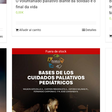
O voluntariado paliativo diante da solidão e o
B
final da vida
I
0,00
€
M
0
Añadir al carrito
Detalles
les
Fuera de stock