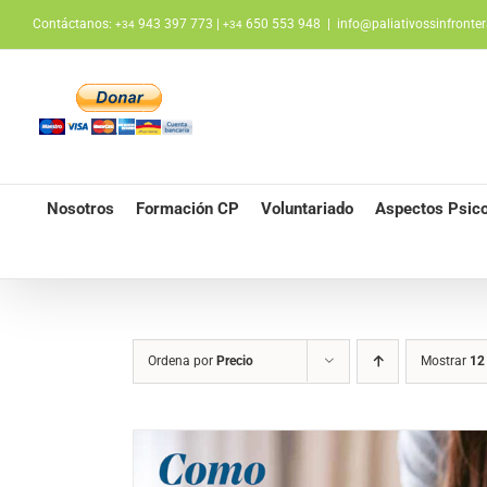
Saltar
Contáctanos:
943 397 773 |
650 553 948
|
info@paliativossinfronter
+34
+34
al
contenido
Nosotros
Formación CP
Voluntariado
Aspectos Psico
Ordena por
Precio
Mostrar
12