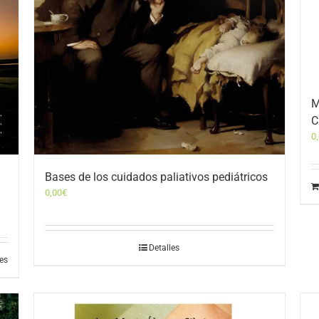
M
C
0
Bases de los cuidados paliativos pediátricos
0,00
€
Detalles
les