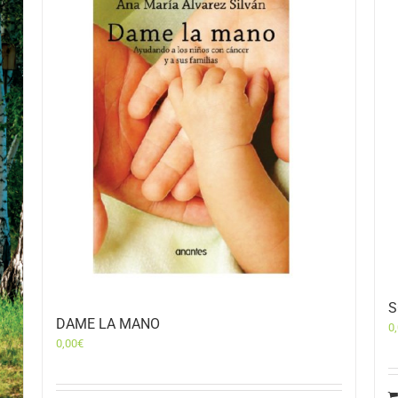
S
DAME LA MANO
0
0,00
€