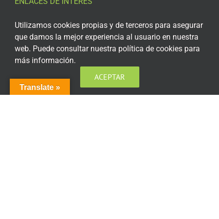
ENLACES DE INTERÉS
Aviso Legal
Utilizamos cookies propias y de terceros para asegurar
que damos la mejor experiencia al usuario en nuestra
Política de privacidad
web. Puede consultar nuestra política de cookies para
más información.
Política de privacidad Redes Sociales
ACEPTAR
Política de cookies
Translate »
Condiciones generales de contratación
Acceso plataforma de teleformación
ENCUÉNTRANOS EN LAS REDES SOCIALES