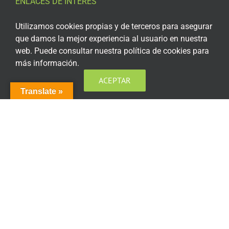
ENLACES DE INTERÉS
Aviso Legal
Utilizamos cookies propias y de terceros para asegurar
que damos la mejor experiencia al usuario en nuestra
Política de privacidad
web. Puede consultar nuestra política de cookies para
más información.
Política de privacidad Redes Sociales
ACEPTAR
Política de cookies
Translate »
Condiciones generales de contratación
Acceso plataforma de teleformación
ENCUÉNTRANOS EN LAS REDES SOCIALES