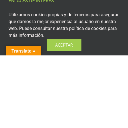
ENLACES DE INTERÉS
Aviso Legal
Utilizamos cookies propias y de terceros para asegurar
que damos la mejor experiencia al usuario en nuestra
Política de privacidad
web. Puede consultar nuestra política de cookies para
más información.
Política de privacidad Redes Sociales
ACEPTAR
Política de cookies
Translate »
Condiciones generales de contratación
Acceso plataforma de teleformación
ENCUÉNTRANOS EN LAS REDES SOCIALES