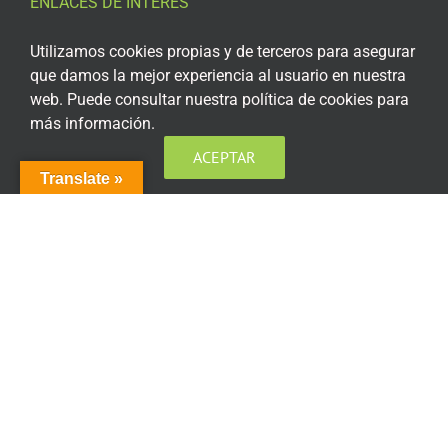
ENLACES DE INTERÉS
Aviso Legal
Utilizamos cookies propias y de terceros para asegurar
que damos la mejor experiencia al usuario en nuestra
Política de privacidad
web. Puede consultar nuestra política de cookies para
más información.
Política de privacidad Redes Sociales
ACEPTAR
Política de cookies
Translate »
Condiciones generales de contratación
Acceso plataforma de teleformación
ENCUÉNTRANOS EN LAS REDES SOCIALES