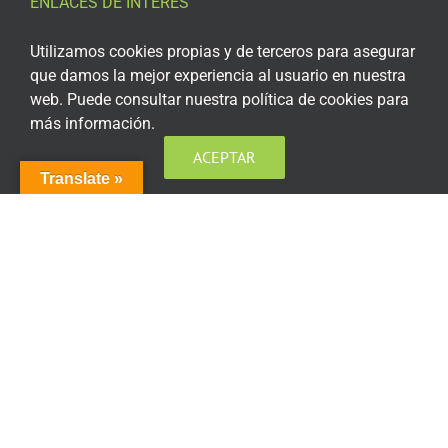
ENLACES DE INTERÉS
Aviso Legal
Utilizamos cookies propias y de terceros para asegurar
que damos la mejor experiencia al usuario en nuestra
Política de privacidad
web. Puede consultar nuestra política de cookies para
más información.
Política de privacidad Redes Sociales
ACEPTAR
Política de cookies
Translate »
Condiciones generales de contratación
Acceso plataforma de teleformación
ENCUÉNTRANOS EN LAS REDES SOCIALES