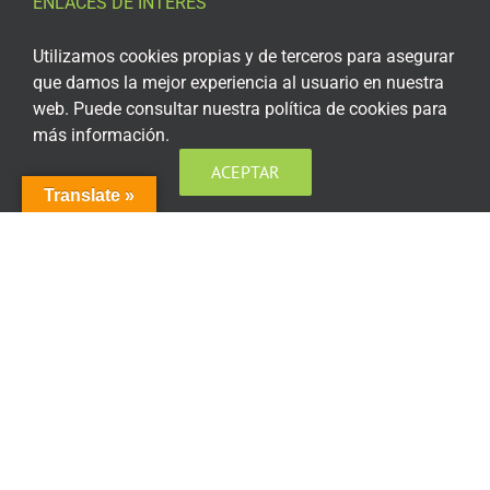
ENLACES DE INTERÉS
Aviso Legal
Utilizamos cookies propias y de terceros para asegurar
que damos la mejor experiencia al usuario en nuestra
Política de privacidad
web. Puede consultar nuestra política de cookies para
más información.
Política de privacidad Redes Sociales
ACEPTAR
Política de cookies
Translate »
Condiciones generales de contratación
Acceso plataforma de teleformación
ENCUÉNTRANOS EN LAS REDES SOCIALES