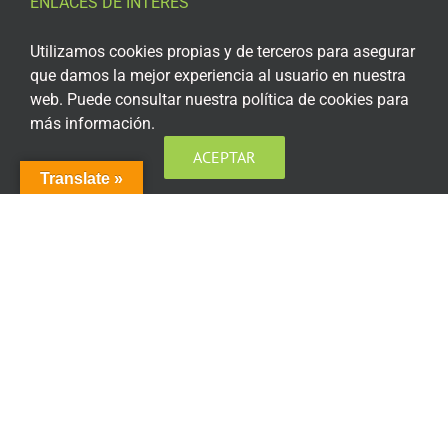
ENLACES DE INTERÉS
Aviso Legal
Utilizamos cookies propias y de terceros para asegurar
que damos la mejor experiencia al usuario en nuestra
Política de privacidad
web. Puede consultar nuestra política de cookies para
más información.
Política de privacidad Redes Sociales
ACEPTAR
Política de cookies
Translate »
Condiciones generales de contratación
Acceso plataforma de teleformación
ENCUÉNTRANOS EN LAS REDES SOCIALES