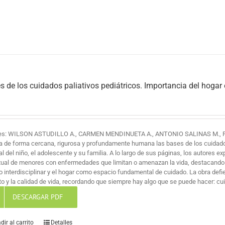
s de los cuidados paliativos pediátricos. Importancia del hogar
es: WILSON ASTUDILLO A., CARMEN MENDINUETA A., ANTONIO SALINAS M., 
a de forma cercana, rigurosa y profundamente humana las bases de los cuidados 
al del niño, el adolescente y su familia. A lo largo de sus páginas, los autores ex
itual de menores con enfermedades que limitan o amenazan la vida, destacando
jo interdisciplinar y el hogar como espacio fundamental de cuidado. La obra def
o y la calidad de vida, recordando que siempre hay algo que se puede hacer: cuid
DESCARGAR PDF
dir al carrito
Detalles