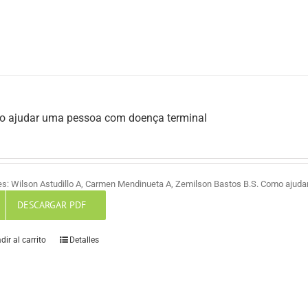
 ajudar uma pessoa com doença terminal
es: Wilson Astudillo A, Carmen Mendinueta A, Zemilson Bastos B.S. Como ajud
DESCARGAR PDF
dir al carrito
Detalles