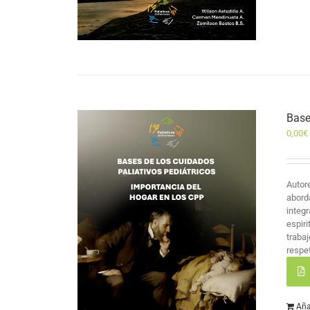
Base
0,00
€
Autor
abord
integr
espir
traba
respet
Aña