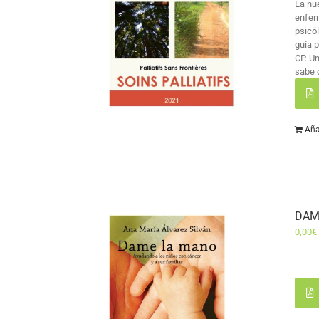
La nu
enfer
psicó
guía 
CP. U
sabe 
Aña
DAM
0,00
€