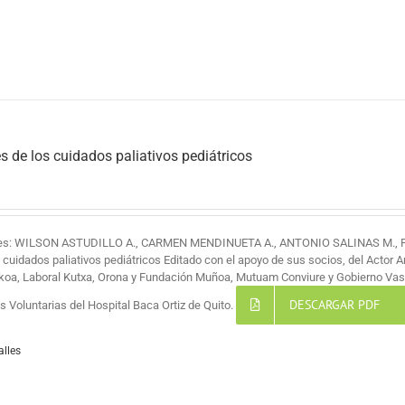
s de los cuidados paliativos pediátricos
res: WILSON ASTUDILLO A., CARMEN MENDINUETA A., ANTONIO SALINAS M.,
s cuidados paliativos pediátricos Editado con el apoyo de sus socios, del Actor 
koa, Laboral Kutxa, Orona y Fundación Muñoa, Mutuam Conviure y Gobierno Vas
DESCARGAR PDF
 Voluntarias del Hospital Baca Ortiz de Quito.
alles