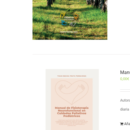
Manu
0,00
€
Autor
diari
Aña