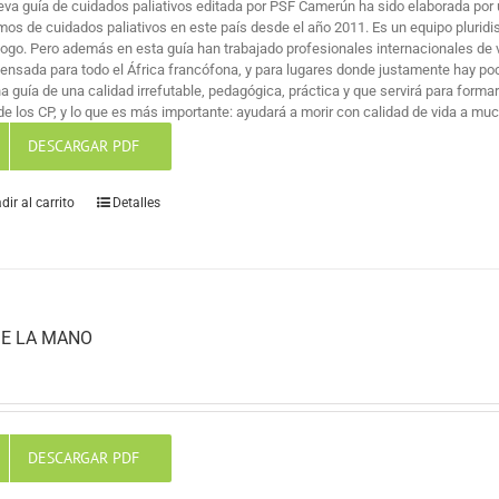
eva guía de cuidados paliativos editada por PSF Camerún ha sido elaborada por 
mos de cuidados paliativos en este país desde el año 2011. Es un equipo pluridi
logo. Pero además en esta guía han trabajado profesionales internacionales de v
pensada para todo el África francófona, y para lugares donde justamente hay po
na guía de una calidad irrefutable, pedagógica, práctica y que servirá para for
de los CP, y lo que es más importante: ayudará a morir con calidad de vida a mu
DESCARGAR PDF
dir al carrito
Detalles
E LA MANO
DESCARGAR PDF