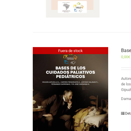
Base
Fuera de stock
0,00
€
Auto
de lo
Gipuz
Damas
Det