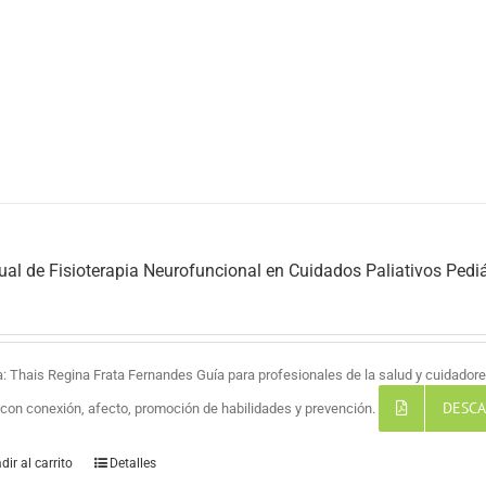
al de Fisioterapia Neurofuncional en Cuidados Paliativos Pediá
a: Thais Regina Frata Fernandes Guía para profesionales de la salud y cuidadores
DESCA
a con conexión, afecto, promoción de habilidades y prevención.
dir al carrito
Detalles