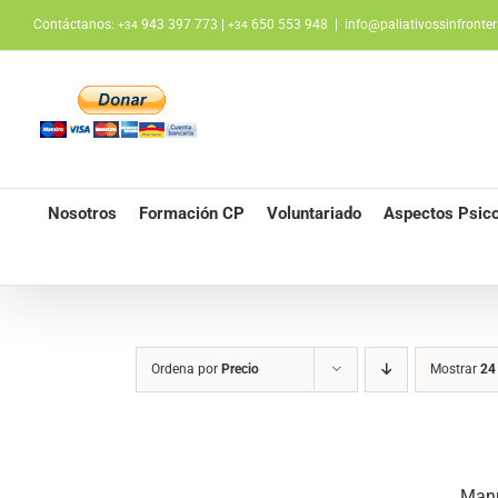
Saltar
Contáctanos:
943 397 773 |
650 553 948
|
info@paliativossinfronter
+34
+34
al
contenido
Nosotros
Formación CP
Voluntariado
Aspectos Psico
Ordena por
Precio
Mostrar
24
Manu