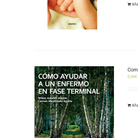
Aña
Como
0,00
€
Aña