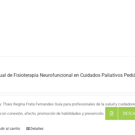
al de Fisioterapia Neurofuncional en Cuidados Paliativos Pediá
a: Thais Regina Frata Fernandes Guía para profesionales de la salud y cuidadores
DESCA
a con conexión, afecto, promoción de habilidades y prevención.
dir al carrito
Detalles