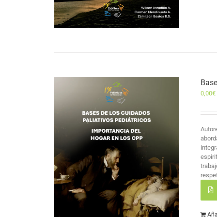
Base
0,00
€
Autor
abord
integr
espir
traba
respet
Aña