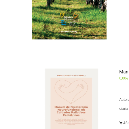
Manu
0,00
€
Autor
diari
Aña