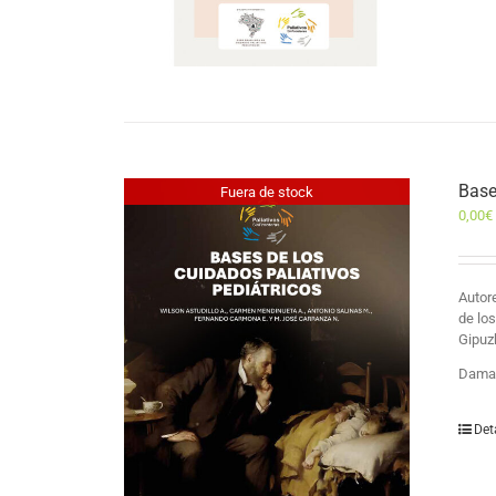
Base
Fuera de stock
0,00
€
Auto
de lo
Gipuz
Damas
Det