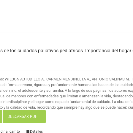
s de los cuidados paliativos pediátricos. Importancia del hogar
es: WILSON ASTUDILLO A., CARMEN MENDINUETA A., ANTONIO SALINAS M., 
a de forma cercana, rigurosa y profundamente humana las bases de los cuidados 
al del niño, el adolescente y su familia. A lo largo de sus páginas, los autores ex
itual de menores con enfermedades que limitan o amenazan la vida, destacando
jo interdisciplinar y el hogar como espacio fundamental de cuidado. La obra def
o y la calidad de vida, recordando que siempre hay algo que se puede hacer: cuid
DESCARGAR PDF
dir al carrito
Detalles