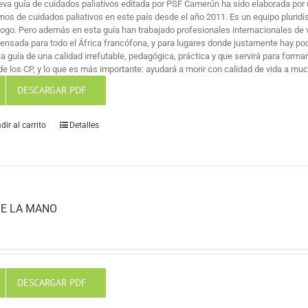
eva guía de cuidados paliativos editada por PSF Camerún ha sido elaborada por 
mos de cuidados paliativos en este país desde el año 2011. Es un equipo pluridi
logo. Pero además en esta guía han trabajado profesionales internacionales de v
pensada para todo el África francófona, y para lugares donde justamente hay po
na guía de una calidad irrefutable, pedagógica, práctica y que servirá para for
de los CP, y lo que es más importante: ayudará a morir con calidad de vida a mu
DESCARGAR PDF
dir al carrito
Detalles
E LA MANO
DESCARGAR PDF