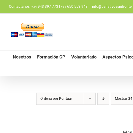
Saltar
Contáctanos:
943 397 773 |
650 553 948
|
info@paliativossinfronter
+34
+34
al
contenido
Nosotros
Formación CP
Voluntariado
Aspectos Psico
Ordena por
Puntuar
Mostrar
24
Manu