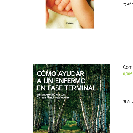
Aña
Como
0,00
€
Aña