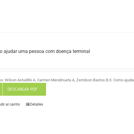
 ajudar uma pessoa com doença terminal
es: Wilson Astudillo A, Carmen Mendinueta A, Zemilson Bastos B.S. Como ajud
DESCARGAR PDF
dir al carrito
Detalles