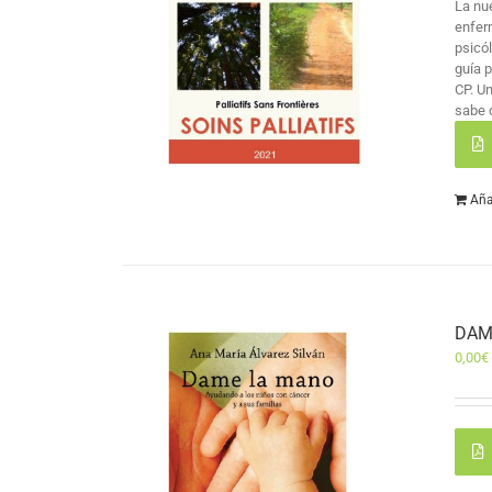
La nu
enfer
psicó
guía 
CP. U
sabe 
Aña
DAM
0,00
€