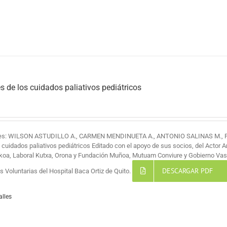
s de los cuidados paliativos pediátricos
res: WILSON ASTUDILLO A., CARMEN MENDINUETA A., ANTONIO SALINAS M.,
s cuidados paliativos pediátricos Editado con el apoyo de sus socios, del Actor 
koa, Laboral Kutxa, Orona y Fundación Muñoa, Mutuam Conviure y Gobierno Vas
DESCARGAR PDF
 Voluntarias del Hospital Baca Ortiz de Quito.
alles