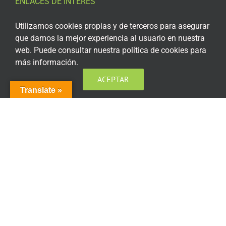
ENLACES DE INTERÉS
Aviso Legal
Utilizamos cookies propias y de terceros para asegurar
que damos la mejor experiencia al usuario en nuestra
Política de privacidad
web. Puede consultar nuestra política de cookies para
más información.
Política de privacidad Redes Sociales
ACEPTAR
Política de cookies
Translate »
Condiciones generales de contratación
Acceso plataforma de teleformación
ENCUÉNTRANOS EN LAS REDES SOCIALES