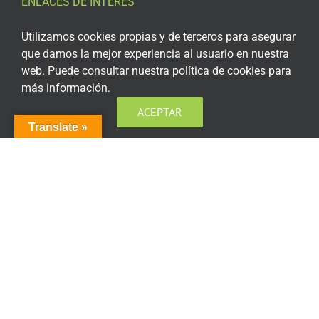
ENLACES DE INTERÉS
Aviso Legal
Utilizamos cookies propias y de terceros para asegurar
que damos la mejor experiencia al usuario en nuestra
Política de privacidad
web. Puede consultar nuestra política de cookies para
más información.
Política de privacidad Redes Sociales
ACEPTAR
Política de cookies
Translate »
Condiciones generales de contratación
Acceso plataforma de teleformación
ENCUÉNTRANOS EN LAS REDES SOCIALES