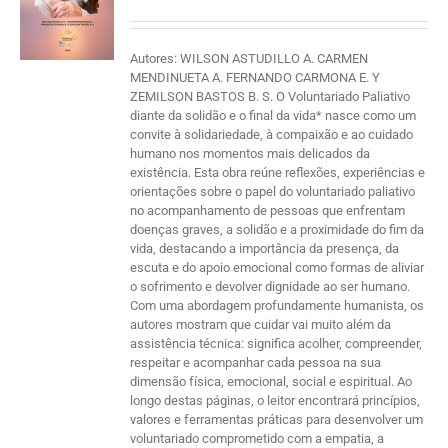
Autores: WILSON ASTUDILLO A. CARMEN
MENDINUETA A. FERNANDO CARMONA E. Y
ZEMILSON BASTOS B. S. O Voluntariado Paliativo
diante da solidão e o final da vida* nasce como um
convite à solidariedade, à compaixão e ao cuidado
humano nos momentos mais delicados da
existência. Esta obra reúne reflexões, experiências e
orientações sobre o papel do voluntariado paliativo
no acompanhamento de pessoas que enfrentam
doenças graves, a solidão e a proximidade do fim da
vida, destacando a importância da presença, da
escuta e do apoio emocional como formas de aliviar
o sofrimento e devolver dignidade ao ser humano.
Com uma abordagem profundamente humanista, os
autores mostram que cuidar vai muito além da
assistência técnica: significa acolher, compreender,
respeitar e acompanhar cada pessoa na sua
dimensão física, emocional, social e espiritual. Ao
longo destas páginas, o leitor encontrará princípios,
valores e ferramentas práticas para desenvolver um
voluntariado comprometido com a empatia, a