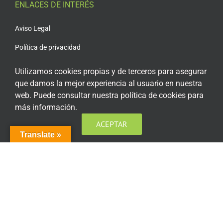
ENLACES DE INTERÉS
Aviso Legal
Política de privacidad
Política de privacidad Redes Sociales
Utilizamos cookies propias y de terceros para asegurar
que damos la mejor experiencia al usuario en nuestra
Política de cookies
web. Puede consultar nuestra política de cookies para
Condiciones generales de contratación
más información.
Acceso plataforma de teleformación
ACEPTAR
Translate »
ENCUÉNTRANOS EN LAS REDES SOCIALES