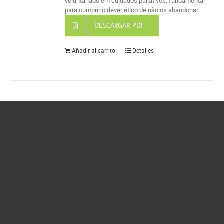
voluntariado em cuidados paliativos, fundamental
para cumprir o dever ético de não os abandonar.
DESCARGAR PDF
Añadir al carrito
Detalles