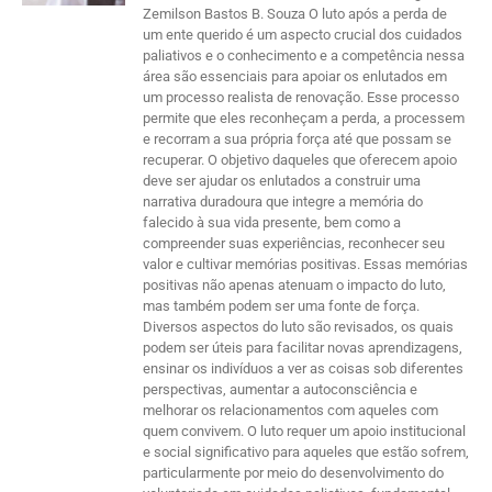
Zemilson Bastos B. Souza O luto após a perda de
um ente querido é um aspecto crucial dos cuidados
paliativos e o conhecimento e a competência nessa
área são essenciais para apoiar os enlutados em
um processo realista de renovação. Esse processo
permite que eles reconheçam a perda, a processem
e recorram a sua própria força até que possam se
recuperar. O objetivo daqueles que oferecem apoio
deve ser ajudar os enlutados a construir uma
narrativa duradoura que integre a memória do
falecido à sua vida presente, bem como a
compreender suas experiências, reconhecer seu
valor e cultivar memórias positivas. Essas memórias
positivas não apenas atenuam o impacto do luto,
mas também podem ser uma fonte de força.
Diversos aspectos do luto são revisados, os quais
podem ser úteis para facilitar novas aprendizagens,
ensinar os indivíduos a ver as coisas sob diferentes
perspectivas, aumentar a autoconsciência e
melhorar os relacionamentos com aqueles com
quem convivem. O luto requer um apoio institucional
e social significativo para aqueles que estão sofrem,
particularmente por meio do desenvolvimento do