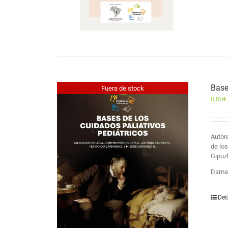
Base
Fuera de stock
0,00
€
Auto
de lo
Gipuz
Damas
Det