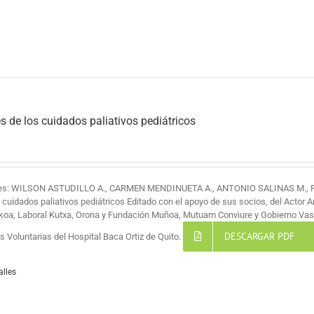
s de los cuidados paliativos pediátricos
res: WILSON ASTUDILLO A., CARMEN MENDINUETA A., ANTONIO SALINAS M.,
s cuidados paliativos pediátricos Editado con el apoyo de sus socios, del Actor 
koa, Laboral Kutxa, Orona y Fundación Muñoa, Mutuam Conviure y Gobierno Vas
DESCARGAR PDF
 Voluntarias del Hospital Baca Ortiz de Quito.
alles