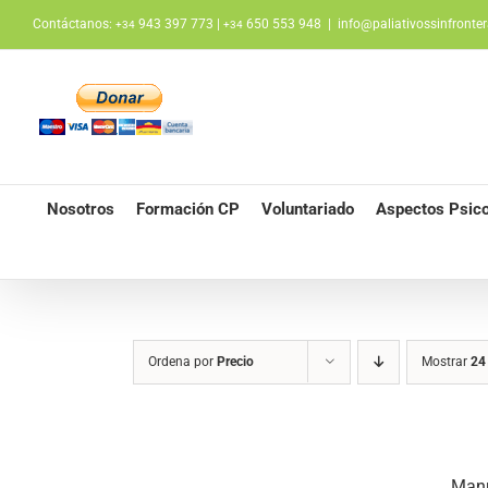
Saltar
Contáctanos:
943 397 773 |
650 553 948
|
info@paliativossinfronter
+34
+34
al
contenido
Nosotros
Formación CP
Voluntariado
Aspectos Psico
Ordena por
Precio
Mostrar
24
Manu