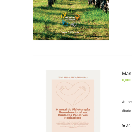
Manu
0,00
€
Autor
diari
Aña