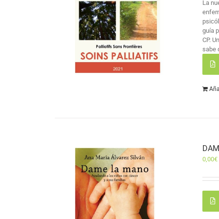
La nu
enfer
psicó
guía 
CP. U
sabe 
Aña
DAM
0,00
€