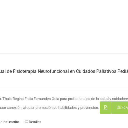
al de Fisioterapia Neurofuncional en Cuidados Paliativos Pediá
a: Thais Regina Frata Fernandes Guía para profesionales de la salud y cuidadores
DESCA
a con conexión, afecto, promoción de habilidades y prevención.
dir al carrito
Detalles