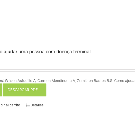
 ajudar uma pessoa com doença terminal
es: Wilson Astudillo A, Carmen Mendinueta A, Zemilson Bastos B.S. Como ajud
DESCARGAR PDF
dir al carrito
Detalles