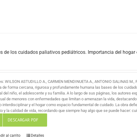
s de los cuidados paliativos pediátricos. Importancia del hogar
es: WILSON ASTUDILLO A., CARMEN MENDINUETA A., ANTONIO SALINAS M., 
a de forma cercana, rigurosa y profundamente humana las bases de los cuidados 
al del niño, el adolescente y su familia. A lo largo de sus páginas, los autores ex
itual de menores con enfermedades que limitan o amenazan la vida, destacando
jo interdisciplinar y el hogar como espacio fundamental de cuidado. La obra def
o y la calidad de vida, recordando que siempre hay algo que se puede hacer: cuid
DESCARGAR PDF
dir al carrito
Detalles