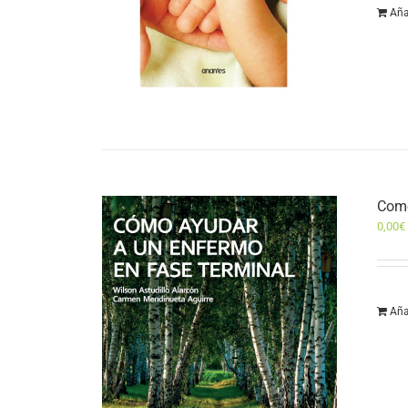
Aña
Como
0,00
€
Aña