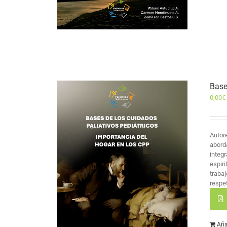
Base
0,00
€
Autor
abord
integr
espir
traba
respet
Aña