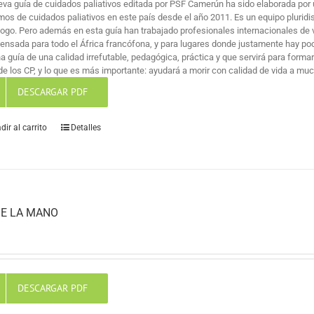
eva guía de cuidados paliativos editada por PSF Camerún ha sido elaborada por 
mos de cuidados paliativos en este país desde el año 2011. Es un equipo pluridi
logo. Pero además en esta guía han trabajado profesionales internacionales de v
pensada para todo el África francófona, y para lugares donde justamente hay po
na guía de una calidad irrefutable, pedagógica, práctica y que servirá para for
de los CP, y lo que es más importante: ayudará a morir con calidad de vida a mu
DESCARGAR PDF
dir al carrito
Detalles
E LA MANO
DESCARGAR PDF