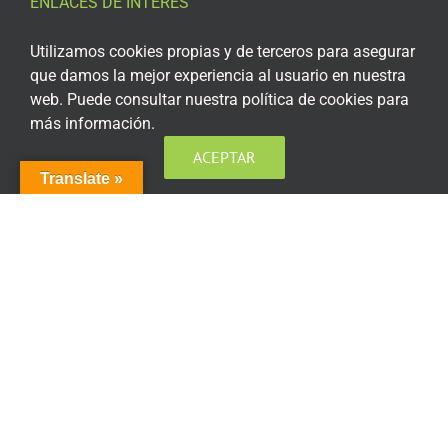
ENLACES DE INTERÉS
Aviso Legal
Utilizamos cookies propias y de terceros para asegurar
que damos la mejor experiencia al usuario en nuestra
Política de privacidad
web. Puede consultar nuestra política de cookies para
más información.
Política de privacidad Redes Sociales
ACEPTAR
Política de cookies
Translate »
Condiciones generales de contratación
Acceso plataforma de teleformación
ENCUÉNTRANOS EN LAS REDES SOCIALES