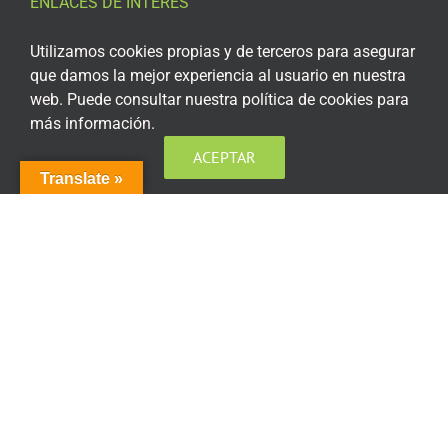
ENLACES DE INTERÉS
Aviso Legal
Utilizamos cookies propias y de terceros para asegurar
que damos la mejor experiencia al usuario en nuestra
Política de privacidad
web. Puede consultar nuestra política de cookies para
más información.
Política de privacidad Redes Sociales
ACEPTAR
Política de cookies
Translate »
Condiciones generales de contratación
Acceso plataforma de teleformación
ENCUÉNTRANOS EN LAS REDES SOCIALES