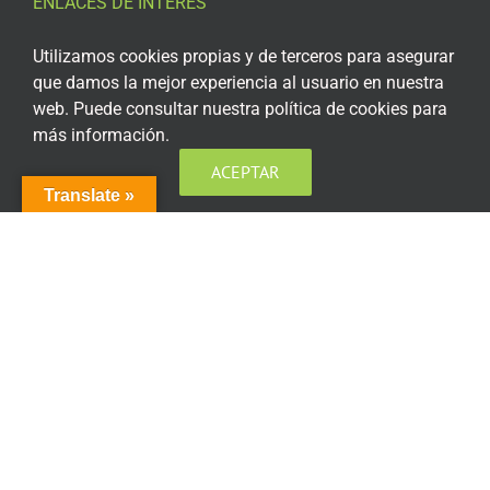
ENLACES DE INTERÉS
Aviso Legal
Utilizamos cookies propias y de terceros para asegurar
que damos la mejor experiencia al usuario en nuestra
Política de privacidad
web. Puede consultar nuestra política de cookies para
más información.
Política de privacidad Redes Sociales
ACEPTAR
Política de cookies
Translate »
Condiciones generales de contratación
Acceso plataforma de teleformación
ENCUÉNTRANOS EN LAS REDES SOCIALES