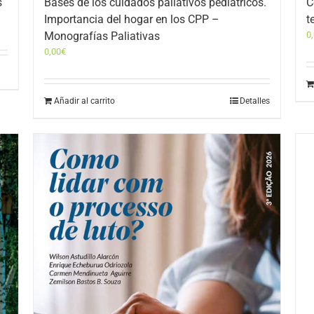
s
Bases de los cuidados paliativos pediátricos.
C
Importancia del hogar en los CPP –
t
Monografías Paliativas
0
0,00
€
Añadir al carrito
Detalles