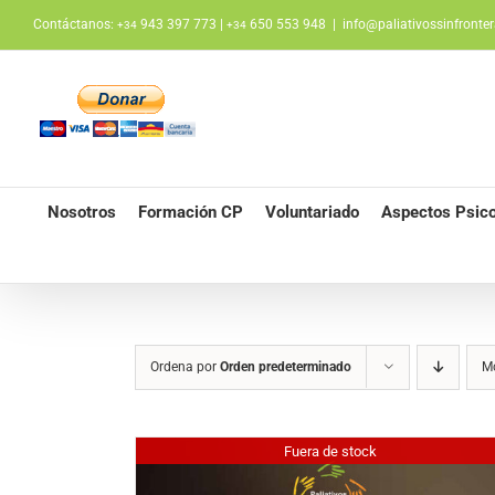
Saltar
Contáctanos:
943 397 773 |
650 553 948
|
info@paliativossinfronter
+34
+34
al
contenido
Nosotros
Formación CP
Voluntariado
Aspectos Psico
Ordena por
Orden predeterminado
M
Fuera de stock