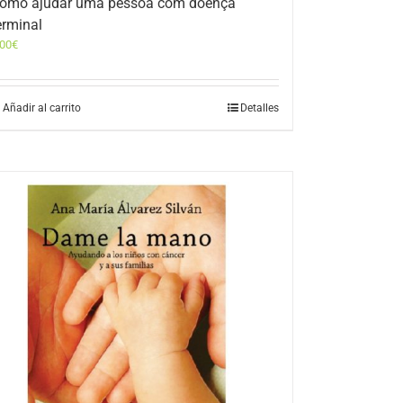
omo ajudar uma pessoa com doença
erminal
,00
€
Añadir al carrito
Detalles