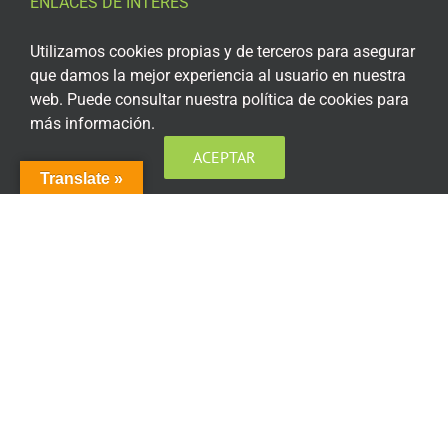
ENLACES DE INTERÉS
Aviso Legal
Utilizamos cookies propias y de terceros para asegurar
que damos la mejor experiencia al usuario en nuestra
Política de privacidad
web. Puede consultar nuestra política de cookies para
más información.
Política de privacidad Redes Sociales
ACEPTAR
Política de cookies
Translate »
Condiciones generales de contratación
Acceso plataforma de teleformación
ENCUÉNTRANOS EN LAS REDES SOCIALES