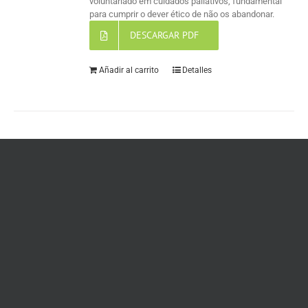
voluntariado em cuidados paliativos, fundamental
para cumprir o dever ético de não os abandonar.
DESCARGAR PDF
Añadir al carrito
Detalles