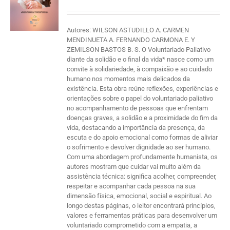
Autores: WILSON ASTUDILLO A. CARMEN
MENDINUETA A. FERNANDO CARMONA E. Y
ZEMILSON BASTOS B. S. O Voluntariado Paliativo
diante da solidão e o final da vida* nasce como um
convite à solidariedade, à compaixão e ao cuidado
humano nos momentos mais delicados da
existência. Esta obra reúne reflexões, experiências e
orientações sobre o papel do voluntariado paliativo
no acompanhamento de pessoas que enfrentam
doenças graves, a solidão e a proximidade do fim da
vida, destacando a importância da presença, da
escuta e do apoio emocional como formas de aliviar
o sofrimento e devolver dignidade ao ser humano.
Com uma abordagem profundamente humanista, os
autores mostram que cuidar vai muito além da
assistência técnica: significa acolher, compreender,
respeitar e acompanhar cada pessoa na sua
dimensão física, emocional, social e espiritual. Ao
longo destas páginas, o leitor encontrará princípios,
valores e ferramentas práticas para desenvolver um
voluntariado comprometido com a empatia, a