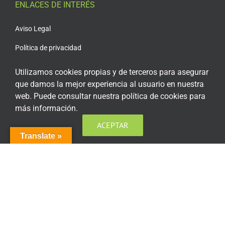
ENLACES DE INTERÉS
Aviso Legal
Política de privacidad
Política de privacidad Redes Sociales
Utilizamos cookies propias y de terceros para asegurar
que damos la mejor experiencia al usuario en nuestra
Política de cookies
web. Puede consultar nuestra política de cookies para
Condiciones generales de contratación
más información.
Acceso plataforma de teleformación
ACEPTAR
Translate »
ENCUÉNTRANOS EN LAS REDES SOCIALES