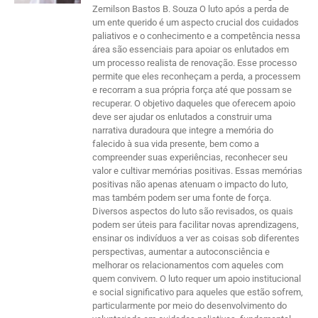
Zemilson Bastos B. Souza O luto após a perda de
um ente querido é um aspecto crucial dos cuidados
paliativos e o conhecimento e a competência nessa
área são essenciais para apoiar os enlutados em
um processo realista de renovação. Esse processo
permite que eles reconheçam a perda, a processem
e recorram a sua própria força até que possam se
recuperar. O objetivo daqueles que oferecem apoio
deve ser ajudar os enlutados a construir uma
narrativa duradoura que integre a memória do
falecido à sua vida presente, bem como a
compreender suas experiências, reconhecer seu
valor e cultivar memórias positivas. Essas memórias
positivas não apenas atenuam o impacto do luto,
mas também podem ser uma fonte de força.
Diversos aspectos do luto são revisados, os quais
podem ser úteis para facilitar novas aprendizagens,
ensinar os indivíduos a ver as coisas sob diferentes
perspectivas, aumentar a autoconsciência e
melhorar os relacionamentos com aqueles com
quem convivem. O luto requer um apoio institucional
e social significativo para aqueles que estão sofrem,
particularmente por meio do desenvolvimento do