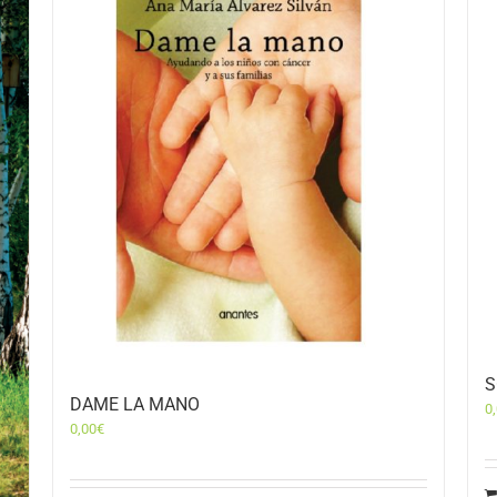
S
DAME LA MANO
0
0,00
€