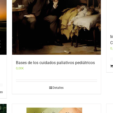
M
C
0
Bases de los cuidados paliativos pediátricos
0,00
€
Detalles
les