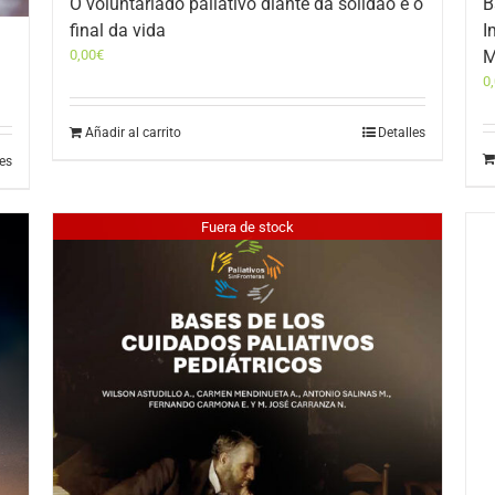
O voluntariado paliativo diante da solidão e o
B
final da vida
I
0,00
€
M
0
Añadir al carrito
Detalles
les
Fuera de stock