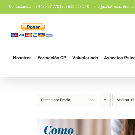
Saltar
Contáctanos:
943 397 773 |
650 553 948
|
info@paliativossinfronter
+34
+34
al
contenido
Nosotros
Formación CP
Voluntariado
Aspectos Psico
Ordena por
Precio
Mostrar
12