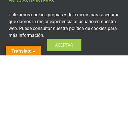
ENLACES DE INTERÉS
Aviso Legal
Utilizamos cookies propias y de terceros para asegurar
que damos la mejor experiencia al usuario en nuestra
Política de privacidad
web. Puede consultar nuestra política de cookies para
más información.
Política de privacidad Redes Sociales
ACEPTAR
Política de cookies
Translate »
Condiciones generales de contratación
Acceso plataforma de teleformación
ENCUÉNTRANOS EN LAS REDES SOCIALES