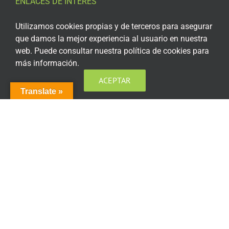
ENLACES DE INTERÉS
Aviso Legal
Utilizamos cookies propias y de terceros para asegurar
que damos la mejor experiencia al usuario en nuestra
Política de privacidad
web. Puede consultar nuestra política de cookies para
más información.
Política de privacidad Redes Sociales
ACEPTAR
Política de cookies
Translate »
Condiciones generales de contratación
Acceso plataforma de teleformación
ENCUÉNTRANOS EN LAS REDES SOCIALES