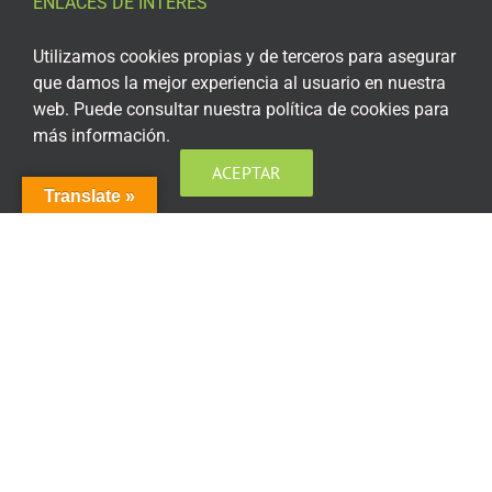
ENLACES DE INTERÉS
Aviso Legal
Utilizamos cookies propias y de terceros para asegurar
que damos la mejor experiencia al usuario en nuestra
Política de privacidad
web. Puede consultar nuestra política de cookies para
más información.
Política de privacidad Redes Sociales
ACEPTAR
Política de cookies
Translate »
Condiciones generales de contratación
Acceso plataforma de teleformación
ENCUÉNTRANOS EN LAS REDES SOCIALES