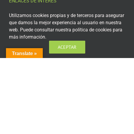
ENLACES DE INTERÉS
Aviso Legal
Utilizamos cookies propias y de terceros para asegurar
que damos la mejor experiencia al usuario en nuestra
Política de privacidad
web. Puede consultar nuestra política de cookies para
más información.
Política de privacidad Redes Sociales
ACEPTAR
Política de cookies
Translate »
Condiciones generales de contratación
Acceso plataforma de teleformación
ENCUÉNTRANOS EN LAS REDES SOCIALES