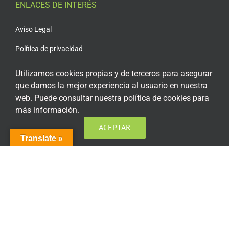
ENLACES DE INTERÉS
Aviso Legal
Política de privacidad
Política de privacidad Redes Sociales
Utilizamos cookies propias y de terceros para asegurar
que damos la mejor experiencia al usuario en nuestra
Política de cookies
web. Puede consultar nuestra política de cookies para
Condiciones generales de contratación
más información.
Acceso plataforma de teleformación
ACEPTAR
Translate »
ENCUÉNTRANOS EN LAS REDES SOCIALES