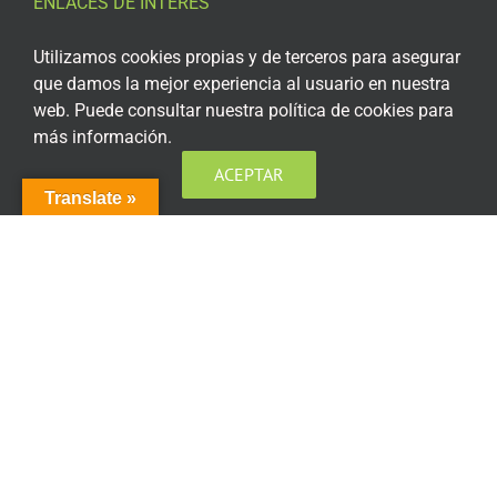
ENLACES DE INTERÉS
Aviso Legal
Utilizamos cookies propias y de terceros para asegurar
que damos la mejor experiencia al usuario en nuestra
Política de privacidad
web. Puede consultar nuestra política de cookies para
más información.
Política de privacidad Redes Sociales
ACEPTAR
Política de cookies
Translate »
Condiciones generales de contratación
Acceso plataforma de teleformación
ENCUÉNTRANOS EN LAS REDES SOCIALES