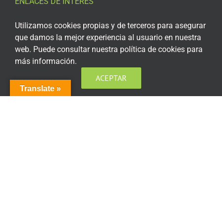
ENLACES DE INTERÉS
Aviso Legal
Utilizamos cookies propias y de terceros para asegurar
que damos la mejor experiencia al usuario en nuestra
Política de privacidad
web. Puede consultar nuestra política de cookies para
más información.
Política de privacidad Redes Sociales
ACEPTAR
Política de cookies
Translate »
Condiciones generales de contratación
Acceso plataforma de teleformación
ENCUÉNTRANOS EN LAS REDES SOCIALES