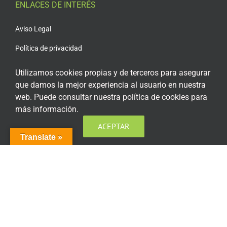
ENLACES DE INTERÉS
Aviso Legal
Política de privacidad
Política de privacidad Redes Sociales
Utilizamos cookies propias y de terceros para asegurar
que damos la mejor experiencia al usuario en nuestra
Política de cookies
web. Puede consultar nuestra política de cookies para
Condiciones generales de contratación
más información.
Acceso plataforma de teleformación
ACEPTAR
Translate »
ENCUÉNTRANOS EN LAS REDES SOCIALES