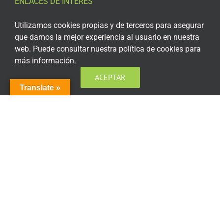
ENLACES DE INTERÉS
Aviso Legal
Utilizamos cookies propias y de terceros para asegurar
que damos la mejor experiencia al usuario en nuestra
Política de privacidad
web. Puede consultar nuestra política de cookies para
más información.
Política de privacidad Redes Sociales
ACEPTAR
Política de cookies
Translate »
Condiciones generales de contratación
Acceso plataforma de teleformación
ENCUÉNTRANOS EN LAS REDES SOCIALES