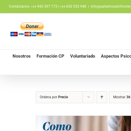
Saltar
Contáctanos:
943 397 773 |
650 553 948
|
info@paliativossinfronter
+34
+34
al
contenido
Nosotros
Formación CP
Voluntariado
Aspectos Psico
Ordena por
Precio
Mostrar
36