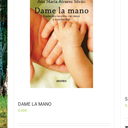
S
DAME LA MANO
0
0,00
€