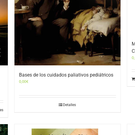
M
C
0
Bases de los cuidados paliativos pediátricos
0,00
€
Detalles
les