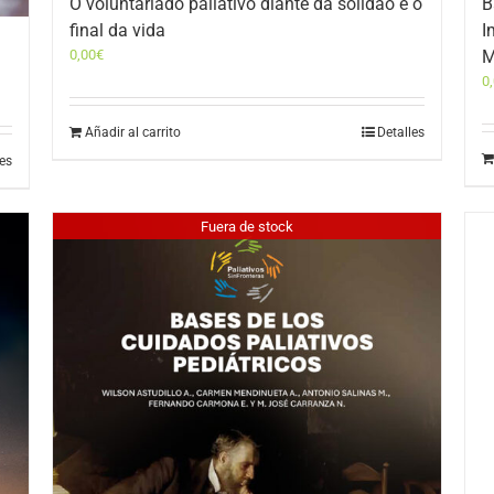
O voluntariado paliativo diante da solidão e o
B
final da vida
I
0,00
€
M
0
Añadir al carrito
Detalles
les
Fuera de stock