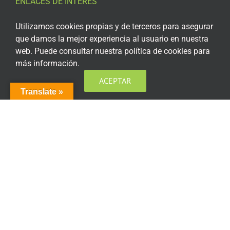
ENLACES DE INTERÉS
Aviso Legal
Utilizamos cookies propias y de terceros para asegurar
que damos la mejor experiencia al usuario en nuestra
Política de privacidad
web. Puede consultar nuestra política de cookies para
más información.
Política de privacidad Redes Sociales
ACEPTAR
Política de cookies
Translate »
Condiciones generales de contratación
Acceso plataforma de teleformación
ENCUÉNTRANOS EN LAS REDES SOCIALES