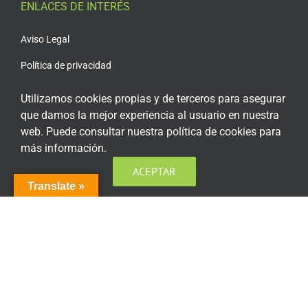
ENLACES DE INTERÉS
Aviso Legal
Política de privacidad
Política de privacidad Redes Sociales
Utilizamos cookies propias y de terceros para asegurar
que damos la mejor experiencia al usuario en nuestra
Política de cookies
web. Puede consultar nuestra política de cookies para
Condiciones generales de contratación
más información.
Acceso plataforma de teleformación
ACEPTAR
Translate »
ENCUÉNTRANOS EN LAS REDES SOCIALES