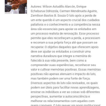
Autores: Wilson Astudillo Alarcón, Enrique
Echeburua Odriozola, Carmen Mendinueta Aguirre,
Zemilson Bastos B. Souza O luto após a perda de
um ente querido é um aspecto crucial dos cuidados
paliativos e o conhecimento e a competência nessa
área são essenciais para apoiar os enlutados em
um processo realista de renovação. Esse processo
permite que eles reconheçam a perda, a processem
e recorram a sua própria força até que possam se
recuperar. O objetivo daqueles que oferecem apoio
deve ser ajudar os enlutados a construir uma
narrativa duradoura que integre a memória do
falecido à sua vida presente, bem como a
compreender suas experiências, reconhecer seu
valor e cultivar memórias positivas. Essas memórias
positivas não apenas atenuam o impacto do luto,
mas também podem ser uma fonte de força.
Diversos aspectos do luto são revisados, os quais
podem ser úteis para facilitar novas aprendizagens,
ensinar os indivíduos a ver as coisas sob diferentes
perspectivas, aumentar a autoconsciência e
melhorar os relacionamentos com aqueles com
quem convivem. O luto requer um apoio institucional