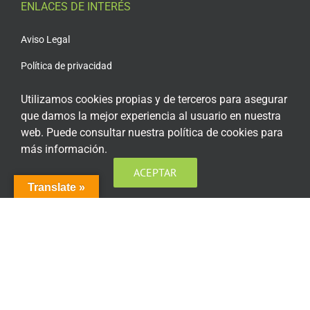
ENLACES DE INTERÉS
Aviso Legal
Política de privacidad
Política de privacidad Redes Sociales
Utilizamos cookies propias y de terceros para asegurar
que damos la mejor experiencia al usuario en nuestra
Política de cookies
web. Puede consultar nuestra política de cookies para
Condiciones generales de contratación
más información.
Acceso plataforma de teleformación
ACEPTAR
Translate »
ENCUÉNTRANOS EN LAS REDES SOCIALES